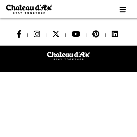
|
|
|
|
|