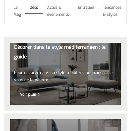
Le
Déco
Actus &
Entretien
Tendances
Mag
événements
& styles
Décorer dans le style méditerranéen : le
guide
Pour décorer dans un style méditerranéen, inspirez-
vous de la palette…
Voir plus